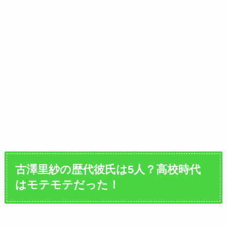
古澤里紗
の歴代彼氏は5人？高校時代
はモテモテだった！