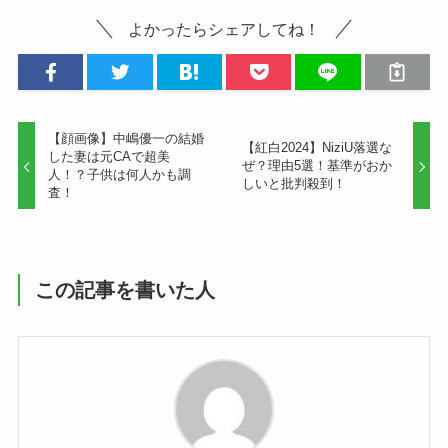
よかったらシェアしてね！
【顔画像】中嶋優一の結婚
【紅白2024】NiziU落選な
した妻は元CAで超美
ぜ？理由5選！基準がおか
人！？子供は何人かも調
しいと批判殺到！
査！
この記事を書いた人