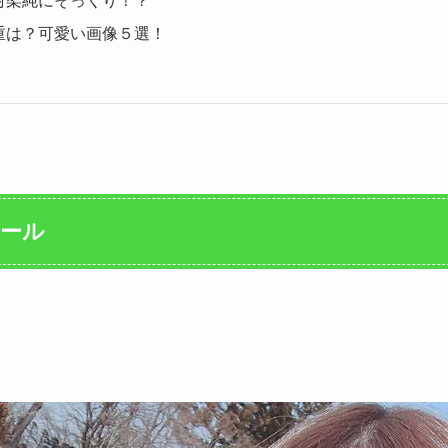
村架純にそっくり！？
重は？可愛い画像５選！
ィール