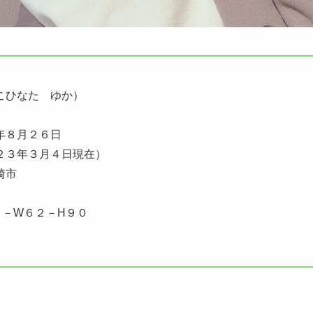
こひなた ゆか）
年８月２６日
２３年３月４日現在）
崎市
７－W６２－H９０