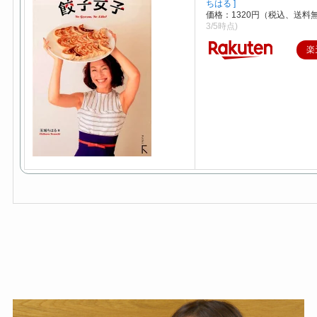
ちはる ]
価格：1320円（税込、送料無
3/5時点)
楽