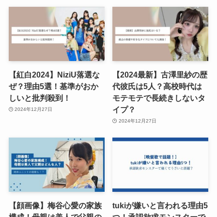
【紅白2024】NiziU落選な
【2024最新】古澤里紗の歴
ぜ？理由5選！基準がおか
代彼氏は5人？高校時代は
しいと批判殺到！
モテモテで長続きしないタ
イプ？
2024年12月27日
2024年12月27日
【顔画像】梅谷心愛の家族
tukiが嫌いと言われる理由5
構成！母親は美人で父親の
つ！承認欲求モンスターで